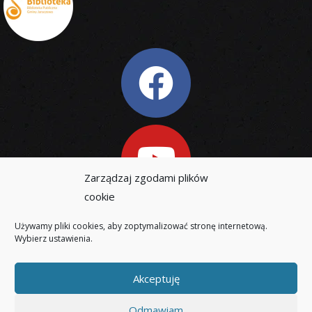
Zarządzaj zgodami plików
cookie
Używamy pliki cookies, aby zoptymalizować stronę internetową.
Wybierz ustawienia.
Akceptuję
Wykonanie: MarcinJankowski.pl
Odmawiam