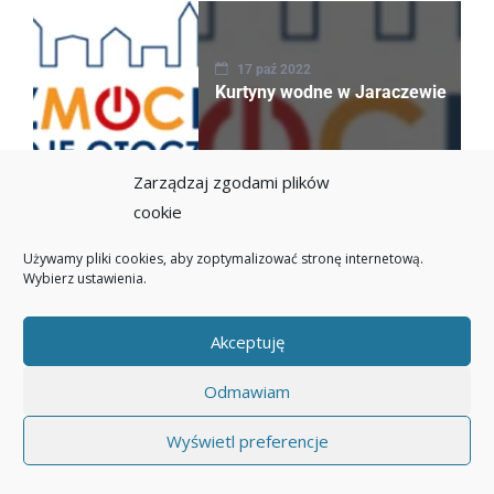
17 paź 2022
Kurtyny wodne w Jaraczewie
Zarządzaj zgodami plików
cookie
09 paź 2022
Używamy pliki cookies, aby zoptymalizować stronę internetową.
Nasi koncertują
Wybierz ustawienia.
Akceptuję
Odmawiam
20 wrz 2022
Wyświetl preferencje
Międzynarodowy Dzień Muzyki